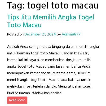
Tag:
togel toto macau
Tips Jitu Memilih Angka Togel
Toto Macau
Posted on
December 21, 2024
by
Admin8877
Apakah Anda sering merasa bingung dalam memilih angka
untuk bermain togel toto Macau? Jangan khawatir,
karena kali ini saya akan memberikan tips jitu memilih
angka togel toto Macau yang bisa membantu Anda
mendapatkan kemenangan. Pertama-tama, sebelum
memilih angka togel toto Macau, ada baiknya untuk
melakukan riset terlebih dahulu. Menurut pakar togel,
Budi Setiawan, “Melakukan analisa
Read More