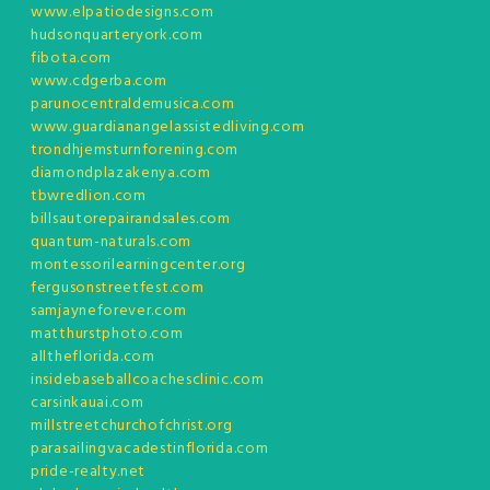
www.elpatiodesigns.com
hudsonquarteryork.com
fibota.com
www.cdgerba.com
parunocentraldemusica.com
www.guardianangelassistedliving.com
trondhjemsturnforening.com
diamondplazakenya.com
tbwredlion.com
billsautorepairandsales.com
quantum-naturals.com
montessorilearningcenter.org
fergusonstreetfest.com
samjayneforever.com
matthurstphoto.com
alltheflorida.com
insidebaseballcoachesclinic.com
carsinkauai.com
millstreetchurchofchrist.org
parasailingvacadestinflorida.com
pride-realty.net