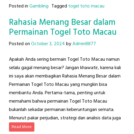
Posted in
Gambling
Tagged
togel toto macau
Rahasia Menang Besar dalam
Permainan Togel Toto Macau
Posted on
October 3, 2024
by
Admin8877
Apakah Anda sering bermain Togel Toto Macau namun
selalu gagal menang besar? Jangan khawatir, karena kali
ini saya akan membagikan Rahasia Menang Besar dalam
Permainan Togel Toto Macau yang mungkin bisa
membantu Anda. Pertama-tama, penting untuk
memahami bahwa permainan Togel Toto Macau
bukanlah sekadar permainan keberuntungan semata.
Menurut pakar perjudian, strategi dan analisis data juga
Read More