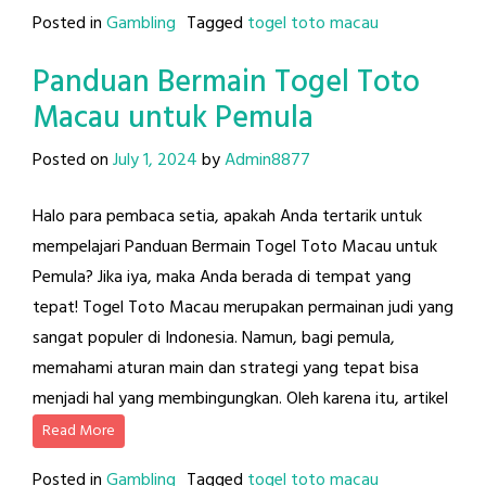
Posted in
Gambling
Tagged
togel toto macau
Panduan Bermain Togel Toto
Macau untuk Pemula
Posted on
July 1, 2024
by
Admin8877
Halo para pembaca setia, apakah Anda tertarik untuk
mempelajari Panduan Bermain Togel Toto Macau untuk
Pemula? Jika iya, maka Anda berada di tempat yang
tepat! Togel Toto Macau merupakan permainan judi yang
sangat populer di Indonesia. Namun, bagi pemula,
memahami aturan main dan strategi yang tepat bisa
menjadi hal yang membingungkan. Oleh karena itu, artikel
Read More
Posted in
Gambling
Tagged
togel toto macau