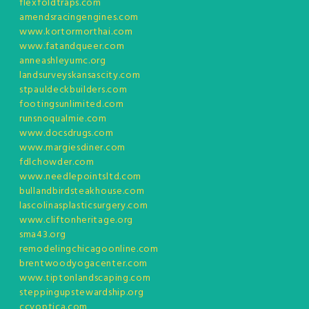
flexfoldtraps.com
amendsracingengines.com
www.kortormorthai.com
www.fatandqueer.com
anneashleyumc.org
landsurveyskansascity.com
stpauldeckbuilders.com
footingsunlimited.com
runsnoqualmie.com
www.docsdrugs.com
www.margiesdiner.com
fdlchowder.com
www.needlepointsltd.com
bullandbirdsteakhouse.com
lascolinasplasticsurgery.com
www.cliftonheritage.org
sma43.org
remodelingchicagoonline.com
brentwoodyogacenter.com
www.tiptonlandscaping.com
steppingupstewardship.org
ccvoptica.com