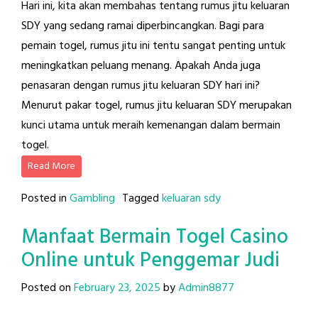
Hari ini, kita akan membahas tentang rumus jitu keluaran
SDY yang sedang ramai diperbincangkan. Bagi para
pemain togel, rumus jitu ini tentu sangat penting untuk
meningkatkan peluang menang. Apakah Anda juga
penasaran dengan rumus jitu keluaran SDY hari ini?
Menurut pakar togel, rumus jitu keluaran SDY merupakan
kunci utama untuk meraih kemenangan dalam bermain
togel.
Read More
Posted in
Gambling
Tagged
keluaran sdy
Manfaat Bermain Togel Casino
Online untuk Penggemar Judi
Posted on
February 23, 2025
by
Admin8877