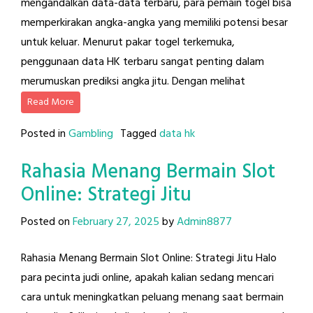
mengandalkan data-data terbaru, para pemain togel bisa
memperkirakan angka-angka yang memiliki potensi besar
untuk keluar. Menurut pakar togel terkemuka,
penggunaan data HK terbaru sangat penting dalam
merumuskan prediksi angka jitu. Dengan melihat
Read More
Posted in
Gambling
Tagged
data hk
Rahasia Menang Bermain Slot
Online: Strategi Jitu
Posted on
February 27, 2025
by
Admin8877
Rahasia Menang Bermain Slot Online: Strategi Jitu Halo
para pecinta judi online, apakah kalian sedang mencari
cara untuk meningkatkan peluang menang saat bermain