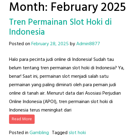
Month:
February 2025
Tren Permainan Slot Hoki di
Indonesia
Posted on
February 28, 2025
by
Admin8877
Halo para pecinta judi online di Indonesia! Sudah tau
belum tentang tren permainan slot hoki di Indonesia? Ya,
benar! Saat ini, permainan slot menjadi salah satu
permainan yang paling diminati oleh para pemain judi
online di tanah air. Menurut data dari Asosiasi Perjudian
Online Indonesia (APOI), tren permainan slot hoki di
Indonesia terus meningkat dari
Read More
Posted in
Gambling
Tagged
slot hoki