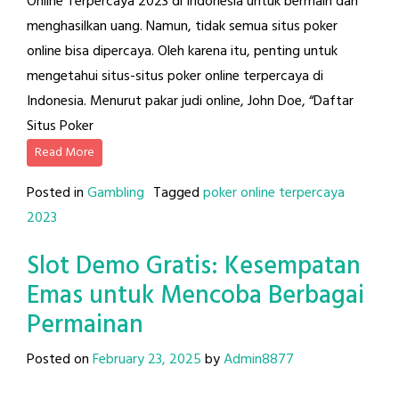
Online Terpercaya 2023 di Indonesia untuk bermain dan
menghasilkan uang. Namun, tidak semua situs poker
online bisa dipercaya. Oleh karena itu, penting untuk
mengetahui situs-situs poker online terpercaya di
Indonesia. Menurut pakar judi online, John Doe, “Daftar
Situs Poker
Read More
Posted in
Gambling
Tagged
poker online terpercaya
2023
Slot Demo Gratis: Kesempatan
Emas untuk Mencoba Berbagai
Permainan
Posted on
February 23, 2025
by
Admin8877