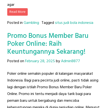
agar
Read More
Posted in
Gambling
Tagged
situs judi bola indonesia
Promo Bonus Member Baru
Poker Online: Raih
Keuntungannya Sekarang!
Posted on
February 28, 2025
by
Admin8877
Poker online semakin populer di kalangan masyarakat
Indonesia. Bagi para pecinta judi online, pasti tidak asing
lagi dengan istilah Promo Bonus Member Baru Poker
Online. Promo ini tentu menjadi daya tarik bagi para
pemain baru untuk bergabung dan mencoba
keberuntungan mereka di dunia perjudian online. Menurut