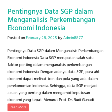
Pentingnya Data SGP dalam
Menganalisis Perkembangan
Ekonomi Indonesia
Posted on
February 28, 2025
by
Admin8877
Pentingnya Data SGP dalam Menganalisis Perkembangan
Ekonomi Indonesia Data SGP merupakan salah satu
faktor penting dalam menganalisis perkembangan
ekonomi Indonesia. Dengan adanya data SGP, para ahli
ekonomi dapat melihat tren dan pola yang ada dalam
perekonomian Indonesia. Sehingga, data SGP menjadi
acuan yang penting dalam mengambil keputusan
ekonomi yang tepat. Menurut Prof. Dr. Budi Gunadi
Read More