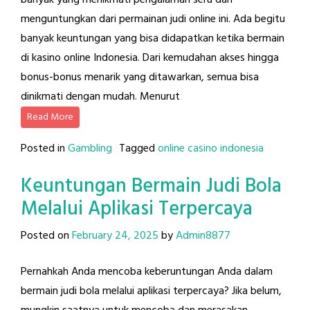
banyak yang menikmati pengalaman seru dan
menguntungkan dari permainan judi online ini. Ada begitu
banyak keuntungan yang bisa didapatkan ketika bermain
di kasino online Indonesia. Dari kemudahan akses hingga
bonus-bonus menarik yang ditawarkan, semua bisa
dinikmati dengan mudah. Menurut
Read More
Posted in
Gambling
Tagged
online casino indonesia
Keuntungan Bermain Judi Bola
Melalui Aplikasi Terpercaya
Posted on
February 24, 2025
by
Admin8877
Pernahkah Anda mencoba keberuntungan Anda dalam
bermain judi bola melalui aplikasi terpercaya? Jika belum,