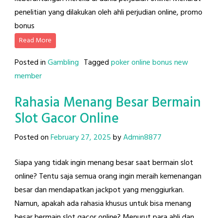
penelitian yang dilakukan oleh ahli perjudian online, promo
bonus
Read More
Posted in
Gambling
Tagged
poker online bonus new
member
Rahasia Menang Besar Bermain
Slot Gacor Online
Posted on
February 27, 2025
by
Admin8877
Siapa yang tidak ingin menang besar saat bermain slot
online? Tentu saja semua orang ingin meraih kemenangan
besar dan mendapatkan jackpot yang menggiurkan.
Namun, apakah ada rahasia khusus untuk bisa menang
besar bermain slot gacor online? Menurut para ahli dan