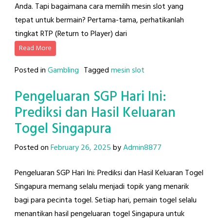
Anda. Tapi bagaimana cara memilih mesin slot yang
tepat untuk bermain? Pertama-tama, perhatikanlah
tingkat RTP (Return to Player) dari
Read More
Posted in
Gambling
Tagged
mesin slot
Pengeluaran SGP Hari Ini:
Prediksi dan Hasil Keluaran
Togel Singapura
Posted on
February 26, 2025
by
Admin8877
Pengeluaran SGP Hari Ini: Prediksi dan Hasil Keluaran Togel
Singapura memang selalu menjadi topik yang menarik
bagi para pecinta togel. Setiap hari, pemain togel selalu
menantikan hasil pengeluaran togel Singapura untuk