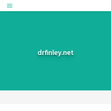
Skip
to
content
drfinley.net