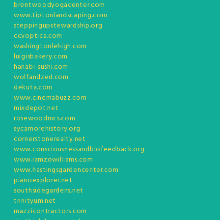
brentwoodyogacenter.com
www.tiptonlandscaping.com
steppingupstewardship.org
ccvoptica.com
washingtonlehigh.com
luigisbakery.com
hanabi-sushi.com
wolfandzed.com
dekuta.com
www.cinemabuzz.com
mixdepot.net
rosewoodmcs.com
sycamorehistory.org
cornerstonerealty.net
www.consciousnessandbiofeedback.org
www.iamzowilliams.com
www.hastingsgardencenter.com
pianoexplorer.net
southsidegardens.net
trinityum.net
mazzicontractors.com