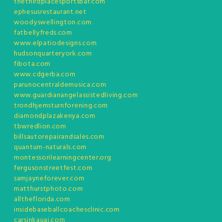
thethirdplacesportsbar.com
ephesusrestaurant.net
woodyswellington.com
fatbellyfreds.com
www.elpatiodesigns.com
hudsonquarteryork.com
fibota.com
www.cdgerba.com
parunocentraldemusica.com
www.guardianangelassistedliving.com
trondhjemsturnforening.com
diamondplazakenya.com
tbwredlion.com
billsautorepairandsales.com
quantum-naturals.com
montessorilearningcenter.org
fergusonstreetfest.com
samjayneforever.com
matthurstphoto.com
alltheflorida.com
insidebaseballcoachesclinic.com
carsinkauai.com