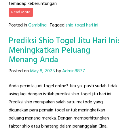
terhadap keberuntungan
Read More
Posted in
Gambling
Tagged
shio togel hari ini
Prediksi Shio Togel Jitu Hari Ini:
Meningkatkan Peluang
Menang Anda
Posted on
May 8, 2025
by
Admin8877
Anda pecinta judi togel online? Jika ya, pasti sudah tidak
asing lagi dengan istilah prediksi shio togel jitu hari ini.
Prediksi shio merupakan salah satu metode yang
digunakan para pemain togel untuk meningkatkan
peluang menang mereka. Dengan memperhitungkan
faktor shio atau binatang dalam penanggalan Cina,