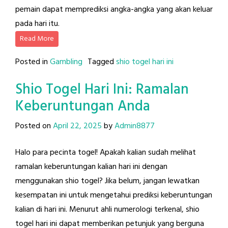
pemain dapat memprediksi angka-angka yang akan keluar
pada hari itu.
Read More
Posted in
Gambling
Tagged
shio togel hari ini
Shio Togel Hari Ini: Ramalan
Keberuntungan Anda
Posted on
April 22, 2025
by
Admin8877
Halo para pecinta togel! Apakah kalian sudah melihat
ramalan keberuntungan kalian hari ini dengan
menggunakan shio togel? Jika belum, jangan lewatkan
kesempatan ini untuk mengetahui prediksi keberuntungan
kalian di hari ini. Menurut ahli numerologi terkenal, shio
togel hari ini dapat memberikan petunjuk yang berguna