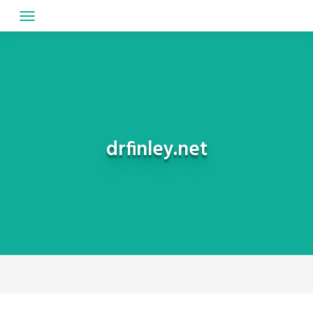
Skip
to
content
drfinley.net