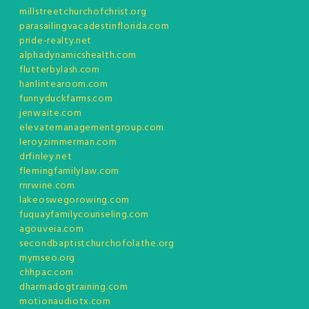
millstreetchurchofchrist.org
parasailingvacadestinflorida.com
pride-realty.net
alphadynamicshealth.com
flutterbylash.com
hanlintearoom.com
funnyduckfarms.com
jenwaite.com
elevatemanagementgroup.com
leroyzimmerman.com
drfinley.net
flemingfamilylaw.com
rnrwine.com
lakeoswegorowing.com
fuquayfamilycounseling.com
agouveia.com
secondbaptistchurchofolathe.org
mymseo.org
chhpac.com
dharmadogtraining.com
motionaudiotx.com