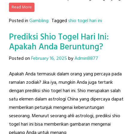
Read More
Posted in
Gambling
Tagged
shio togel hari ini
Prediksi Shio Togel Hari Ini:
Apakah Anda Beruntung?
Posted on
February 16, 2025
by
Admin8877
Apakah Anda termasuk dalam orang yang percaya pada
ramalan zodiak? Jika iya, mungkin Anda juga tertarik
dengan prediksi shio togel hari ini. Shio merupakan salah
satu elemen dalam astrologi China yang dipercaya dapat
memberikan petunjuk mengenai keberuntungan
seseorang. Menurut seorang ahli astrologi, prediksi shio
togel hari ini bisa memberikan gambaran mengenai
peluang Anda untuk menang