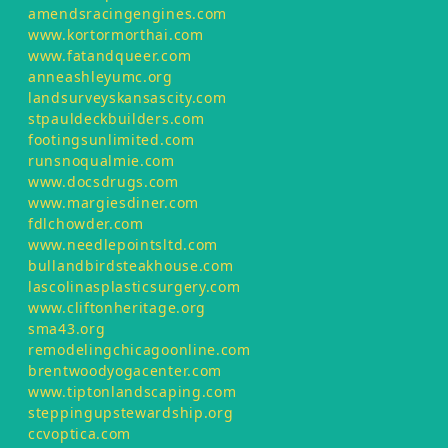
amendsracingengines.com
www.kortormorthai.com
www.fatandqueer.com
anneashleyumc.org
landsurveyskansascity.com
stpauldeckbuilders.com
footingsunlimited.com
runsnoqualmie.com
www.docsdrugs.com
www.margiesdiner.com
fdlchowder.com
www.needlepointsltd.com
bullandbirdsteakhouse.com
lascolinasplasticsurgery.com
www.cliftonheritage.org
sma43.org
remodelingchicagoonline.com
brentwoodyogacenter.com
www.tiptonlandscaping.com
steppingupstewardship.org
ccvoptica.com