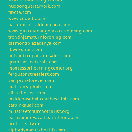
hudsonquarteryork.com
fibota.com
www.cdgerba.com
parunocentraldemusica.com
www.guardianangelassistedliving.com
trondhjemsturnforening.com
diamondplazakenya.com
tbwredlion.com
billsautorepairandsales.com
quantum-naturals.com
montessorilearningcenter.org
fergusonstreetfest.com
samjayneforever.com
matthurstphoto.com
alltheflorida.com
insidebaseballcoachesclinic.com
carsinkauai.com
millstreetchurchofchrist.org
parasailingvacadestinflorida.com
pride-realty.net
alphadynamicshealth.com