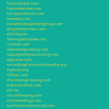
flutterbylash.com
hanlintearoom.com
funnyduckfarms.com
jenwaite.com
elevatemanagementgroup.com
leroyzimmerman.com
drfinley.net
flemingfamilylaw.com
rnrwine.com
lakeoswegorowing.com
fuquayfamilycounseling.com
agouveia.com
secondbaptistchurchofolathe.org
mymseo.org
chhpac.com
dharmadogtraining.com
motionaudiotx.com
rttl.me
rescomheating.com
mimiweddings.com
besthostinnkansascity.com