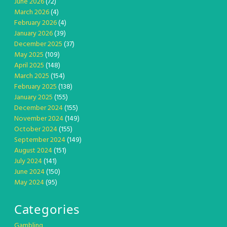
June 2026
(72)
March 2026
(4)
February 2026
(4)
January 2026
(39)
December 2025
(37)
May 2025
(109)
April 2025
(148)
March 2025
(154)
February 2025
(138)
January 2025
(155)
December 2024
(155)
November 2024
(149)
October 2024
(155)
September 2024
(149)
August 2024
(151)
July 2024
(141)
June 2024
(150)
May 2024
(95)
Categories
Gambling