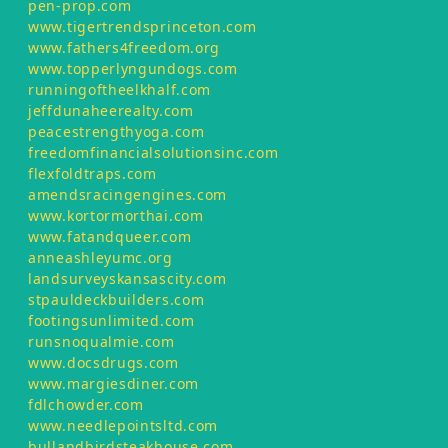
pen-prop.com
www.tigertrendsprinceton.com
www.fathers4freedom.org
www.topperlyngundogs.com
runningoftheelkhalf.com
jeffdunaheerealty.com
peacestrengthyoga.com
freedomfinancialsolutionsinc.com
flexfoldtraps.com
amendsracingengines.com
www.kortormorthai.com
www.fatandqueer.com
anneashleyumc.org
landsurveyskansascity.com
stpauldeckbuilders.com
footingsunlimited.com
runsnoqualmie.com
www.docsdrugs.com
www.margiesdiner.com
fdlchowder.com
www.needlepointsltd.com
bullandbirdsteakhouse.com