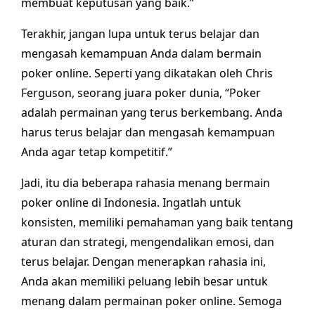
membuat keputusan yang baik.”
Terakhir, jangan lupa untuk terus belajar dan
mengasah kemampuan Anda dalam bermain
poker online. Seperti yang dikatakan oleh Chris
Ferguson, seorang juara poker dunia, “Poker
adalah permainan yang terus berkembang. Anda
harus terus belajar dan mengasah kemampuan
Anda agar tetap kompetitif.”
Jadi, itu dia beberapa rahasia menang bermain
poker online di Indonesia. Ingatlah untuk
konsisten, memiliki pemahaman yang baik tentang
aturan dan strategi, mengendalikan emosi, dan
terus belajar. Dengan menerapkan rahasia ini,
Anda akan memiliki peluang lebih besar untuk
menang dalam permainan poker online. Semoga