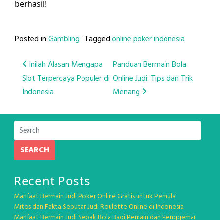
berhasil!
Posted in
Gambling
Tagged
online poker indonesia
Post
Inilah Alasan Mengapa
Panduan Bermain Bola
Slot Terpercaya Populer di
Online Judi: Tips dan Trik
navigation
Indonesia
Menang
SEARCH
Recent Posts
Manfaat Bermain Judi Poker Online Gratis untuk Pemula
Mitos dan Fakta Seputar Judi Roulette Online di Indonesia
Manfaat Bermain Judi Sepak Bola Bagi Pemain dan Penggemar