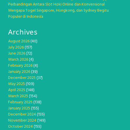
Perbandingan Antara Slot Hoki Online dan Konvensional
Mengapa Togel Singapore, Hongkong, dan Sydney Begitu
Populer di Indonesia
Archives
August 2026
(40)
July 2026
(157)
June 2026
(72)
March 2026
(4)
February 2026
(4)
January 2026
(39)
December 2025
(37)
May 2025
(109)
April 2025
(148)
March 2025
(154)
February 2025
(138)
January 2025
(155)
December 2024
(155)
November 2024
(149)
October 2024
(155)