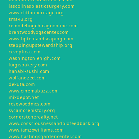
lascolinasplasticsurgery.com
www.cliftonheritage.org
sma43.org
remodelingchicagoonline.com
brentwoodyogacenter.com
www.tiptonlandscaping.com
steppingupstewardship.org
ccvoptica.com
washingtonlehigh.com
luigisbakery.com
hanabi-sushi.com
wolfandzed.com
dekuta.com
www.cinemabuzz.com
mixdepot.net
rosewoodmcs.com
sycamorehistory.org
cornerstonerealty.net
www.consciousnessandbiofeedback.org
www.iamzowilliams.com
www.hastingsgardencenter.com