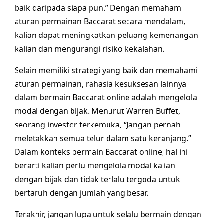
baik daripada siapa pun.” Dengan memahami
aturan permainan Baccarat secara mendalam,
kalian dapat meningkatkan peluang kemenangan
kalian dan mengurangi risiko kekalahan.
Selain memiliki strategi yang baik dan memahami
aturan permainan, rahasia kesuksesan lainnya
dalam bermain Baccarat online adalah mengelola
modal dengan bijak. Menurut Warren Buffet,
seorang investor terkemuka, “Jangan pernah
meletakkan semua telur dalam satu keranjang.”
Dalam konteks bermain Baccarat online, hal ini
berarti kalian perlu mengelola modal kalian
dengan bijak dan tidak terlalu tergoda untuk
bertaruh dengan jumlah yang besar.
Terakhir, jangan lupa untuk selalu bermain dengan