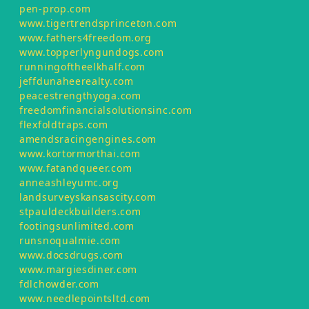
pen-prop.com
www.tigertrendsprinceton.com
www.fathers4freedom.org
www.topperlyngundogs.com
runningoftheelkhalf.com
jeffdunaheerealty.com
peacestrengthyoga.com
freedomfinancialsolutionsinc.com
flexfoldtraps.com
amendsracingengines.com
www.kortormorthai.com
www.fatandqueer.com
anneashleyumc.org
landsurveyskansascity.com
stpauldeckbuilders.com
footingsunlimited.com
runsnoqualmie.com
www.docsdrugs.com
www.margiesdiner.com
fdlchowder.com
www.needlepointsltd.com