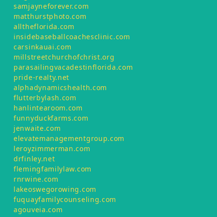
samjayneforever.com
matthurstphoto.com
alltheflorida.com
insidebaseballcoachesclinic.com
carsinkauai.com
millstreetchurchofchrist.org
parasailingvacadestinflorida.com
pride-realty.net
alphadynamicshealth.com
flutterbylash.com
hanlintearoom.com
funnyduckfarms.com
jenwaite.com
elevatemanagementgroup.com
leroyzimmerman.com
drfinley.net
flemingfamilylaw.com
rnrwine.com
lakeoswegorowing.com
fuquayfamilycounseling.com
agouveia.com