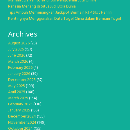
Manfaat Daftar Rolet untuk Penggemar Judi Online
Rahasia Menang di Situs Judi Bola Dunia
Tips Ampuh Memenangkan Jackpot Bermain RTP Slot Hari Ini
Pentingnya Menggunakan Data Togel China dalam Bermain Togel
Archives
August 2026
(25)
July 2026
(157)
June 2026
(72)
March 2026
(4)
February 2026
(4)
January 2026
(39)
December 2025
(37)
May 2025
(109)
April 2025
(148)
March 2025
(154)
February 2025
(138)
January 2025
(155)
December 2024
(155)
November 2024
(149)
October 2024
(155)