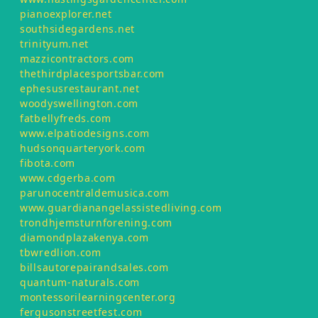
pianoexplorer.net
southsidegardens.net
trinityum.net
mazzicontractors.com
thethirdplacesportsbar.com
ephesusrestaurant.net
woodyswellington.com
fatbellyfreds.com
www.elpatiodesigns.com
hudsonquarteryork.com
fibota.com
www.cdgerba.com
parunocentraldemusica.com
www.guardianangelassistedliving.com
trondhjemsturnforening.com
diamondplazakenya.com
tbwredlion.com
billsautorepairandsales.com
quantum-naturals.com
montessorilearningcenter.org
fergusonstreetfest.com