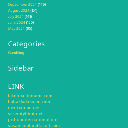
September 2024
(149)
August 2024
(151)
July 2024
(141)
June 2024
(150)
May 2024
(95)
Categories
Gambling
Sidebar
LINK
lakehoustonumc.com
habakkukmusic.com
nexttonone.net
serenityhbot.net
joshuainternational.org
susansnailandfacial.com