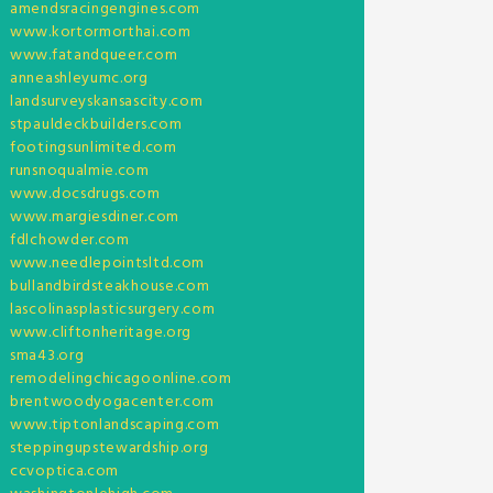
amendsracingengines.com
www.kortormorthai.com
www.fatandqueer.com
anneashleyumc.org
landsurveyskansascity.com
stpauldeckbuilders.com
footingsunlimited.com
runsnoqualmie.com
www.docsdrugs.com
www.margiesdiner.com
fdlchowder.com
www.needlepointsltd.com
bullandbirdsteakhouse.com
lascolinasplasticsurgery.com
www.cliftonheritage.org
sma43.org
remodelingchicagoonline.com
brentwoodyogacenter.com
www.tiptonlandscaping.com
steppingupstewardship.org
ccvoptica.com