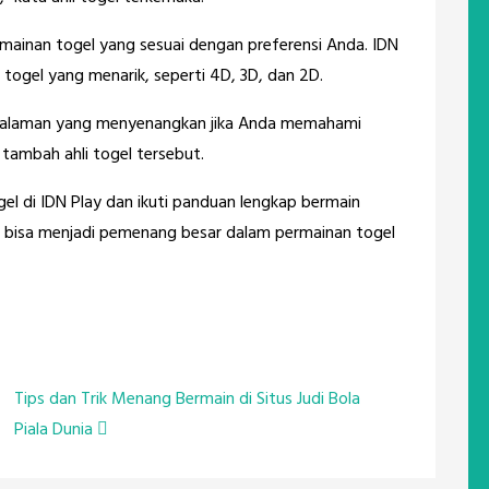
permainan togel yang sesuai dengan preferensi Anda. IDN
togel yang menarik, seperti 4D, 3D, dan 2D.
engalaman yang menyenangkan jika Anda memahami
 tambah ahli togel tersebut.
el di IDN Play dan ikuti panduan lengkap bermain
da bisa menjadi pemenang besar dalam permainan togel
Tips dan Trik Menang Bermain di Situs Judi Bola
Piala Dunia