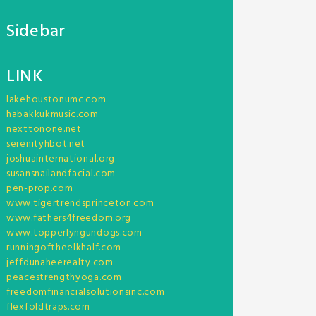
Sidebar
LINK
lakehoustonumc.com
habakkukmusic.com
nexttonone.net
serenityhbot.net
joshuainternational.org
susansnailandfacial.com
pen-prop.com
www.tigertrendsprinceton.com
www.fathers4freedom.org
www.topperlyngundogs.com
runningoftheelkhalf.com
jeffdunaheerealty.com
peacestrengthyoga.com
freedomfinancialsolutionsinc.com
flexfoldtraps.com