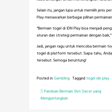
Selain itu, jangan lupa untuk memilih jenis 
Play menawarkan berbagai pilihan permainan 
“Bermain togel di IDN Play bisa menjadi p
aturan dan strategi permainan dengan baik,”
Jadi, jangan ragu untuk mencoba bermain tog
togel di platform tersebut. Siapa tahu, An
tersebut. Semoga beruntung!
Posted in
Gambling
Tagged
togel idn play
Post
Panduan Bermain Slot Gacor yang
Menguntungkan
navigation