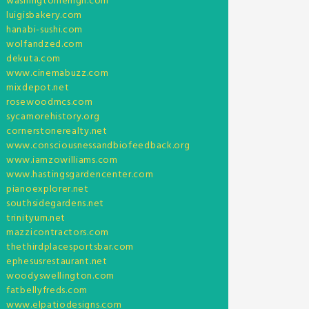
washingtonlehigh.com
luigisbakery.com
hanabi-sushi.com
wolfandzed.com
dekuta.com
www.cinemabuzz.com
mixdepot.net
rosewoodmcs.com
sycamorehistory.org
cornerstonerealty.net
www.consciousnessandbiofeedback.org
www.iamzowilliams.com
www.hastingsgardencenter.com
pianoexplorer.net
southsidegardens.net
trinityum.net
mazzicontractors.com
thethirdplacesportsbar.com
ephesusrestaurant.net
woodyswellington.com
fatbellyfreds.com
www.elpatiodesigns.com