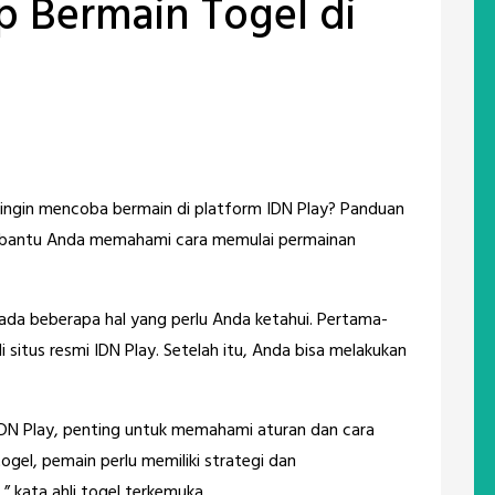
 Bermain Togel di
ngin mencoba bermain di platform IDN Play? Panduan
embantu Anda memahami cara memulai permainan
 ada beberapa hal yang perlu Anda ketahui. Pertama-
situs resmi IDN Play. Setelah itu, Anda bisa melakukan
IDN Play, penting untuk memahami aturan dan cara
ogel, pemain perlu memiliki strategi dan
 kata ahli togel terkemuka.