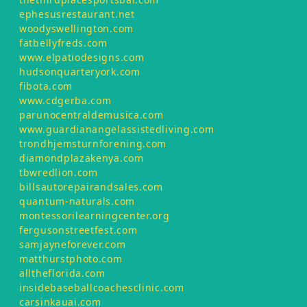
ephesusrestaurant.net
woodyswellington.com
fatbellyfreds.com
www.elpatiodesigns.com
hudsonquarteryork.com
fibota.com
www.cdgerba.com
parunocentraldemusica.com
www.guardianangelassistedliving.com
trondhjemsturnforening.com
diamondplazakenya.com
tbwredlion.com
billsautorepairandsales.com
quantum-naturals.com
montessorilearningcenter.org
fergusonstreetfest.com
samjayneforever.com
matthurstphoto.com
alltheflorida.com
insidebaseballcoachesclinic.com
carsinkauai.com