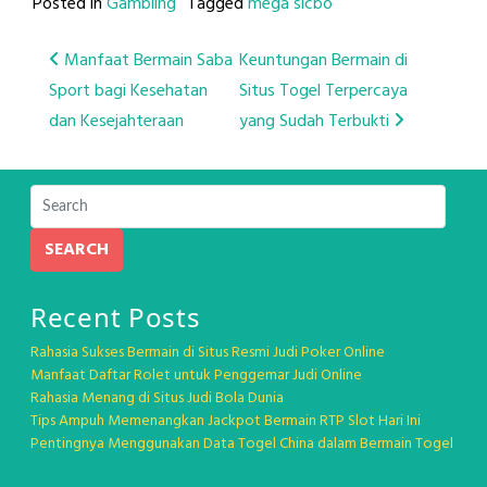
Posted in
Gambling
Tagged
mega sicbo
Post
Manfaat Bermain Saba
Keuntungan Bermain di
Sport bagi Kesehatan
Situs Togel Terpercaya
navigation
dan Kesejahteraan
yang Sudah Terbukti
SEARCH
Recent Posts
Rahasia Sukses Bermain di Situs Resmi Judi Poker Online
Manfaat Daftar Rolet untuk Penggemar Judi Online
Rahasia Menang di Situs Judi Bola Dunia
Tips Ampuh Memenangkan Jackpot Bermain RTP Slot Hari Ini
Pentingnya Menggunakan Data Togel China dalam Bermain Togel