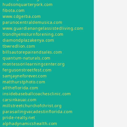
hudsonquarteryork.com
fibota.com
www.cdgerba.com
parunocentraldemusica.com
www.guardianangelassistedliving.com
trondhjemsturnforening.com
diamondplazakenya.com
tbwredlion.com
billsautorepairandsales.com
quantum-naturals.com
montessorilearningcenter.org
fergusonstreetfest.com
samjayneforever.com
matthurstphoto.com
alltheflorida.com
insidebaseballcoachesclinic.com
carsinkauai.com
millstreetchurchofchrist.org
parasailingvacadestinflorida.com
pride-realty.net
alphadynamicshealth.com