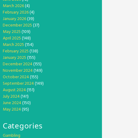
March 2026
(4)
February 2026
(4)
January 2026
(39)
December 2025
(37)
May 2025
(109)
April 2025
(148)
March 2025
(154)
February 2025
(138)
January 2025
(155)
December 2024
(155)
November 2024
(149)
October 2024
(155)
September 2024
(149)
August 2024
(151)
July 2024
(141)
June 2024
(150)
May 2024
(95)
Categories
Gambling