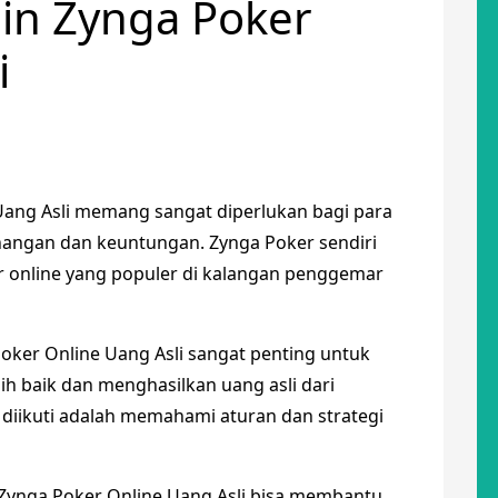
in Zynga Poker
i
ang Asli memang sangat diperlukan bagi para
angan dan keuntungan. Zynga Poker sendiri
 online yang populer di kalangan penggemar
ker Online Uang Asli sangat penting untuk
h baik dan menghasilkan uang asli dari
a diikuti adalah memahami aturan dan strategi
 Zynga Poker Online Uang Asli bisa membantu