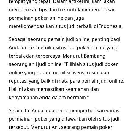
tempat yang tepat. Dalam artikel ini, kami akan
memberikan tips dan trik untuk memenangkan
permainan poker online dan juga
merekomendasikan situs judi terbaik di Indonesia.
Sebagai seorang pemain judi online, penting bagi
Anda untuk memilih situs judi poker online yang
terbaik dan terpercaya. Menurut Bambang,
seorang ahli judi online, “Pilihlah situs judi poker
online yang sudah memiliki lisensi resmi dan
reputasi yang baik di mata para pemain judi online.
Hal ini akan memastikan keamanan dan
kenyamanan Anda dalam bermain.”
Selain itu, Anda juga perlu memperhatikan variasi
permainan poker yang ditawarkan oleh situs judi
tersebut. Menurut Ani, seorang pemain poker