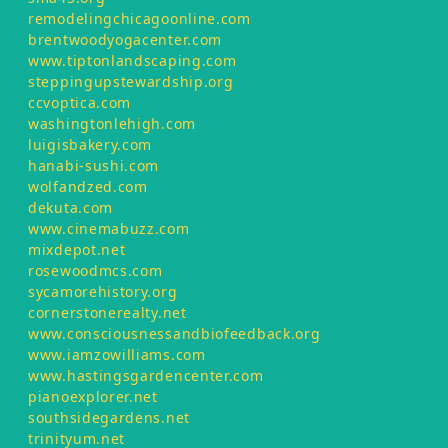
remodelingchicagoonline.com
brentwoodyogacenter.com
www.tiptonlandscaping.com
steppingupstewardship.org
ccvoptica.com
washingtonlehigh.com
luigisbakery.com
hanabi-sushi.com
wolfandzed.com
dekuta.com
www.cinemabuzz.com
mixdepot.net
rosewoodmcs.com
sycamorehistory.org
cornerstonerealty.net
www.consciousnessandbiofeedback.org
www.iamzowilliams.com
www.hastingsgardencenter.com
pianoexplorer.net
southsidegardens.net
trinityum.net