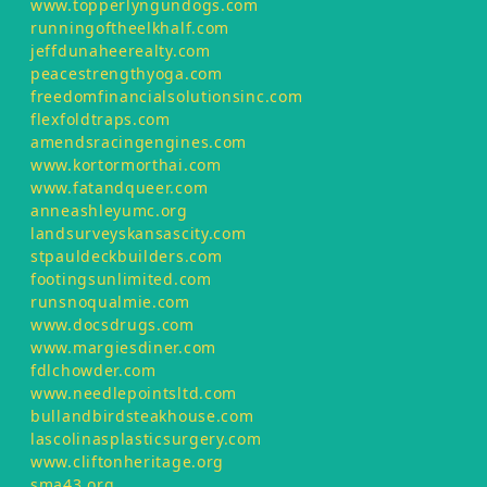
www.topperlyngundogs.com
runningoftheelkhalf.com
jeffdunaheerealty.com
peacestrengthyoga.com
freedomfinancialsolutionsinc.com
flexfoldtraps.com
amendsracingengines.com
www.kortormorthai.com
www.fatandqueer.com
anneashleyumc.org
landsurveyskansascity.com
stpauldeckbuilders.com
footingsunlimited.com
runsnoqualmie.com
www.docsdrugs.com
www.margiesdiner.com
fdlchowder.com
www.needlepointsltd.com
bullandbirdsteakhouse.com
lascolinasplasticsurgery.com
www.cliftonheritage.org
sma43.org