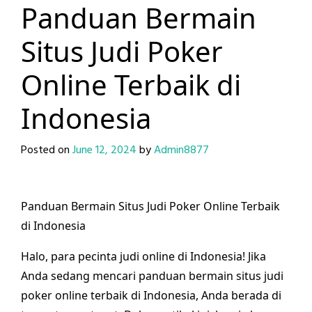
Panduan Bermain
Situs Judi Poker
Online Terbaik di
Indonesia
Posted on
June 12, 2024
by
Admin8877
Panduan Bermain Situs Judi Poker Online Terbaik
di Indonesia
Halo, para pecinta judi online di Indonesia! Jika
Anda sedang mencari panduan bermain situs judi
poker online terbaik di Indonesia, Anda berada di