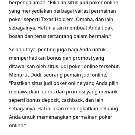
berpengalaman, “Pilihlah situs judi poker online
yang menyediakan berbagai variasi permainan
poker seperti Texas Hold’em, Omaha, dan lain
sebagainya. Hal ini akan membuat Anda tidak
bosan dan terus tertantang dalam bermain.”
Selanjutnya, penting juga bagi Anda untuk
memperhatikan bonus dan promosi yang
ditawarkan oleh situs judi poker online tersebut.
Menurut Dodi, seorang pemain judi online,
“Pastikan situs judi poker online yang Anda pilih
menawarkan bonus dan promosi yang menarik
seperti bonus deposit, cashback, dan lain
sebagainya. Hal ini akan meningkatkan peluang
Anda untuk memenangkan permainan poker
online.”