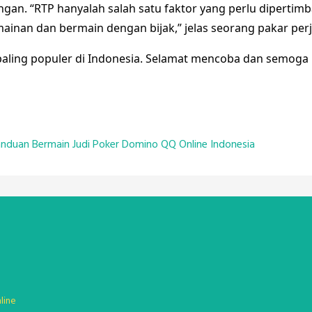
gan. “RTP hanyalah salah satu faktor yang perlu dipertim
ainan dan bermain dengan bijak,” jelas seorang pakar perj
ang paling populer di Indonesia. Selamat mencoba dan semog
nduan Bermain Judi Poker Domino QQ Online Indonesia
line