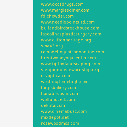
www.docsdrugs.com
www.margiesdiner.com
fdlchowder.com
www.needlepointsltd.com
bullandbirdsteakhouse.com
lascolinasplasticsurgery.com
www.cliftonheritage.org
sma43.org
remodelingchicagoonline.com
brentwoodyogacenter.com
www.tiptonlandscaping.com
steppingupstewardship.org
ccvoptica.com
washingtonlehigh.com
luigisbakery.com
hanabi-sushi.com
wolfandzed.com
dekuta.com
www.cinemabuzz.com
mixdepot.net
rosewoodmcs.com