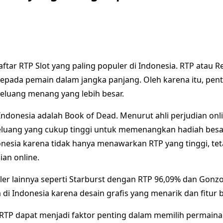
ftar RTP Slot yang paling populer di Indonesia. RTP atau R
pada pemain dalam jangka panjang. Oleh karena itu, pent
peluang menang yang lebih besar.
 Indonesia adalah Book of Dead. Menurut ahli perjudian onl
eluang yang cukup tinggi untuk memenangkan hadiah besar.
nesia karena tidak hanya menawarkan RTP yang tinggi, teta
ian online.
uler lainnya seperti Starburst dengan RTP 96,09% dan Gon
a di Indonesia karena desain grafis yang menarik dan fit
TP dapat menjadi faktor penting dalam memilih permainan