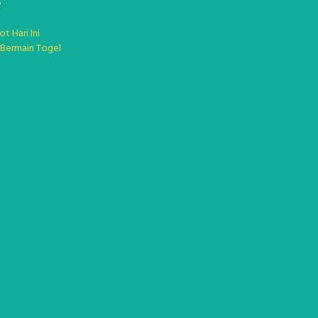
e
 Hari Ini
 Bermain Togel