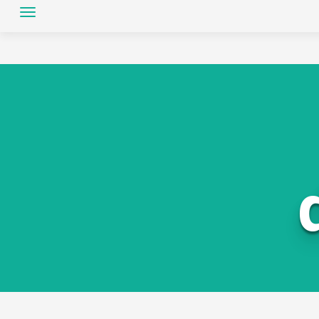
Skip
to
content