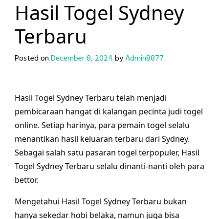
Hasil Togel Sydney
Terbaru
Posted on
December 8, 2024
by
Admin8877
Hasil Togel Sydney Terbaru telah menjadi
pembicaraan hangat di kalangan pecinta judi togel
online. Setiap harinya, para pemain togel selalu
menantikan hasil keluaran terbaru dari Sydney.
Sebagai salah satu pasaran togel terpopuler, Hasil
Togel Sydney Terbaru selalu dinanti-nanti oleh para
bettor.
Mengetahui Hasil Togel Sydney Terbaru bukan
hanya sekedar hobi belaka, namun juga bisa