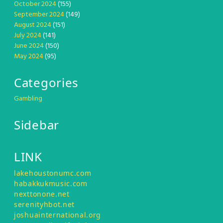
October 2024
(155)
September 2024
(149)
August 2024
(151)
July 2024
(141)
June 2024
(150)
May 2024
(95)
Categories
Gambling
Sidebar
LINK
lakehoustonumc.com
habakkukmusic.com
nexttonone.net
serenityhbot.net
joshuainternational.org