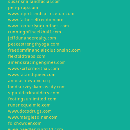
susansnailandfacial.com
pen-prop.com
www.tigertrendsprinceton.com
www.fathers4freedom.org
www.topperlyngundogs.com
runningoftheelkhalf.com
jeffdunaheerealty.com
peacestrengthyoga.com
freedomfinancialsolutionsinc.com
flexfoldtraps.com
amendsracingengines.com
www.kortormorthai.com
www.fatandqueer.com
anneashleyumc.org
landsurveyskansascity.com
stpauldeckbuilders.com
footingsunlimited.com
runsnoqualmie.com
www.docsdrugs.com
www.margiesdiner.com
fdlchowder.com
www.needlepointsltd.com