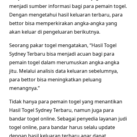
menjadi sumber informasi bagi para pemain togel.
Dengan mengetahui hasil keluaran terbaru, para
bettor bisa memperkirakan angka-angka yang
akan keluar di pengeluaran berikutnya.
Seorang pakar togel mengatakan, “Hasil Togel
Sydney Terbaru bisa menjadi acuan bagi para
pemain togel dalam merumuskan angka-angka
jitu. Melalui analisis data keluaran sebelumnya,
para bettor bisa meningkatkan peluang
menangnya.”
Tidak hanya para pemain togel yang menantikan
Hasil Togel Sydney Terbaru, namun juga para
bandar togel online. Sebagai penyedia layanan judi
togel online, para bandar harus selalu update
dengan hasil keluaran terbaru agar dapat