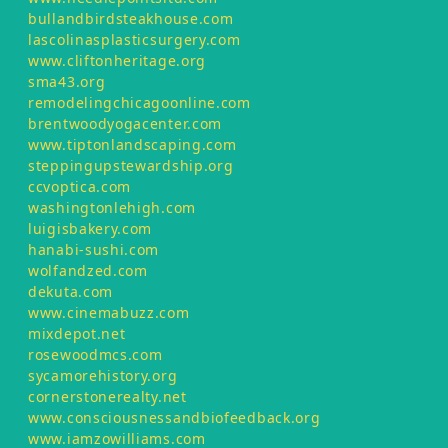
bullandbirdsteakhouse.com
lascolinasplasticsurgery.com
www.cliftonheritage.org
sma43.org
remodelingchicagoonline.com
brentwoodyogacenter.com
www.tiptonlandscaping.com
steppingupstewardship.org
ccvoptica.com
washingtonlehigh.com
luigisbakery.com
hanabi-sushi.com
wolfandzed.com
dekuta.com
www.cinemabuzz.com
mixdepot.net
rosewoodmcs.com
sycamorehistory.org
cornerstonerealty.net
www.consciousnessandbiofeedback.org
www.iamzowilliams.com