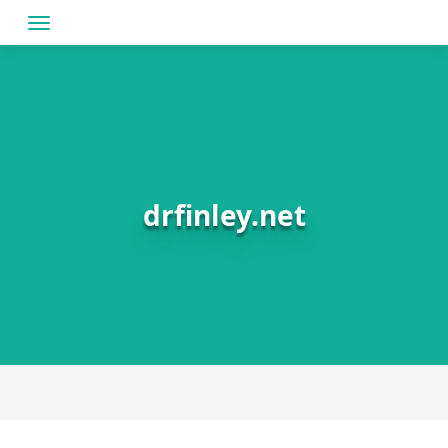
Skip
to
content
drfinley.net